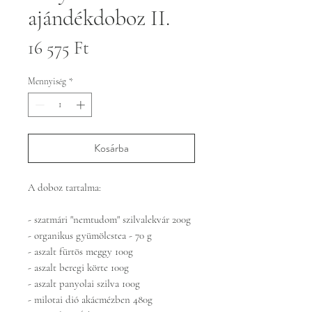
ajándékdoboz II.
Ár
16 575 Ft
Mennyiség
*
Kosárba
A doboz tartalma:
- szatmári "nemtudom" szilvalekvár 200g
- organikus gyümölcstea - 70 g
- aszalt fürtös meggy 100g
- aszalt beregi körte 100g
- aszalt panyolai szilva 100g
- milotai dió akácmézben 480g