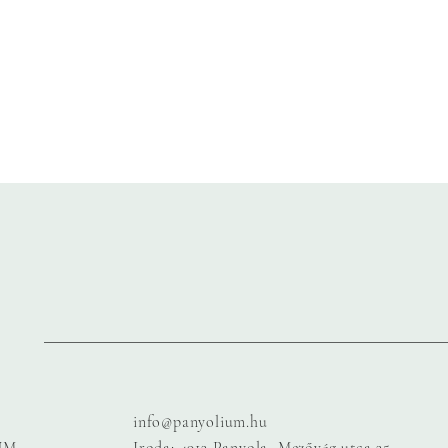
M
info@panyolium.hu