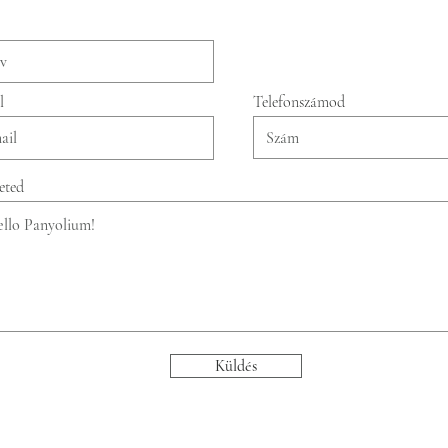
l
Telefonszámod
eted
Küldés