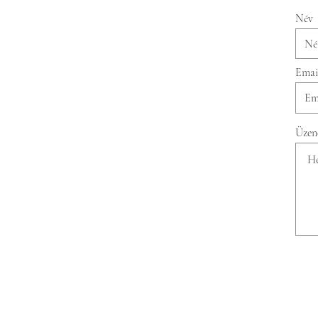
Név
Emai
Üzen