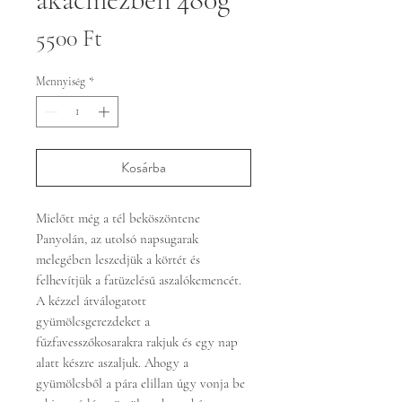
Ár
5500 Ft
Mennyiség
*
Kosárba
Mielőtt még a tél beköszöntene
Panyolán, az utolsó napsugarak
melegében leszedjük a körtét és
felhevítjük a fatüzelésű aszalókemencét.
A kézzel átválogatott
gyümölcsgerezdeket a
fűzfavesszőkosarakra rakjuk és egy nap
alatt készre aszaljuk. Ahogy a
gyümölcsből a pára elillan úgy vonja be