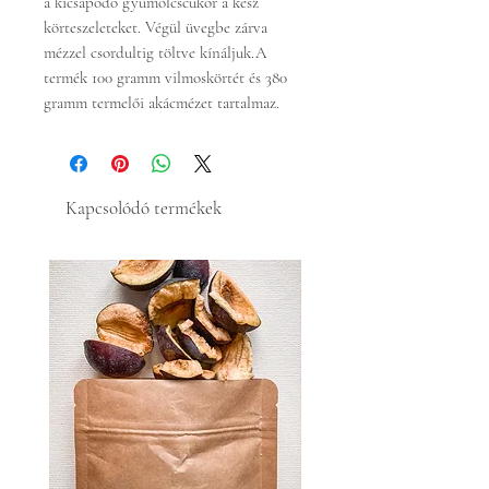
a kicsapódó gyümölcscukor a kész
körteszeleteket. Végül üvegbe zárva
mézzel csordultig töltve kínáljuk.A
termék 100 gramm vilmoskörtét és 380
gramm termelői akácmézet tartalmaz.
Kapcsolódó termékek